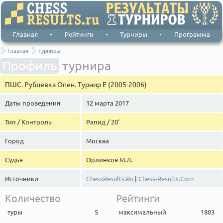
Главная
•
Рейтинги
•
Турниры
•
Программа
Главная
Турниры
Профиль
турнира
ПШС. Рублевка Опен. Турнир Е (2005-2006)
Даты проведения
12 марта 2017
Тип / Контроль
Рапид / 20'
Город
Москва
Судья
Орлинков М.Л.
Источники
ChessResults.Ru
|
Chess-Results.Com
Количество
Рейтинги
туры
5
максимальный
1803