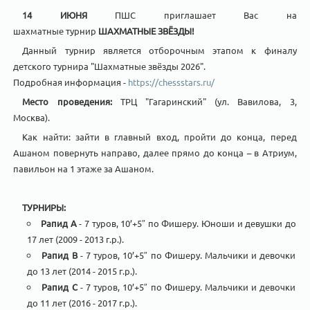
14 ИЮНЯ
ПШС приглашает Вас на
шахматные турнир
ШАХМАТНЫЕ ЗВЁЗДЫ!
Данный турнир является отборочным этапом к финалу
детского турнира "Шахматные звёзды 2026".
Подробная информация -
https://chessstars.ru/
Место проведения:
ТРЦ "Гагаринский" (ул. Вавилова, 3,
Москва).
Как найти: зайти в главный вход, пройти до конца, перед
Ашаном повернуть направо, далее прямо до конца – в Атриум,
павильон на 1 этаже за Ашаном.
ТУРНИРЫ:
Рапид A
- 7 туров, 10’+5″ по Фишеру. Юноши и девушки до
17 лет (2009 - 2013 г.р.).
Рапид B
- 7 туров, 10’+5″ по Фишеру. Мальчики и девочки
до 13 лет (2014 - 2015 г.р.).
Рапид C
- 7 туров, 10’+5″ по Фишеру. Мальчики и девочки
до 11 лет (2016 - 2017 г.р.).