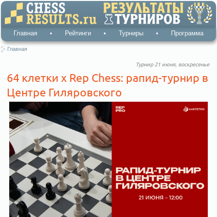
Главная
•
Рейтинги
•
Турниры
•
Программа
Главная
Турнир 21 июня, воскресенье
64 клетки x Rep Chess: рапид-турнир в
Центре Гиляровского