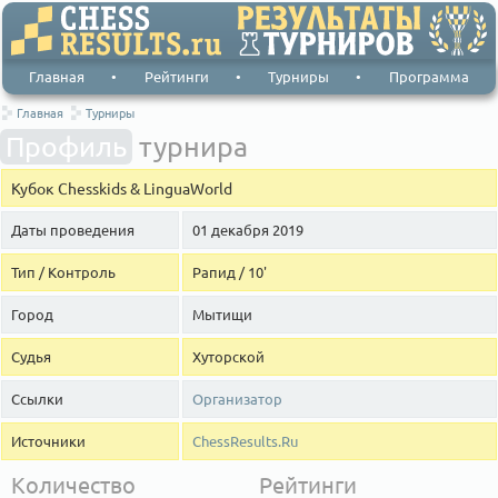
Главная
•
Рейтинги
•
Турниры
•
Программа
Главная
Турниры
Профиль
турнира
Кубок Chesskids & LinguaWorld
Даты проведения
01 декабря 2019
Тип / Контроль
Рапид / 10'
Город
Мытищи
Судья
Хуторской
Ссылки
Организатор
Источники
ChessResults.Ru
Количество
Рейтинги