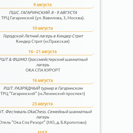
9 августа
ПШС. ГАГАРИНСКИЙ. 8 - 9 АВГУСТА
ТРЦ Гагаринский (ул. Вавилова, 3, Москва).
10 августа
Городской Летний лагерь в Киндер Стрит
Киндер Стрит (м.Пражская)
16 - 21 августа
РШТ & ФШМО Гроссмейстерский шахматный
лагерь
ОКА СПА КУРОРТ
16 августа
РШТ. РАЗРЯДНЫЙ турнир в Гагаринском
ТРЦ "Гагаринский" (м.Ленинский проспект)
23 августа
Т. Фестиваль OkaChess. Семейный шахматный
лагерь
Отель "Ока Спа Резорт" (МО, д. Б.Кропотово)
MAX