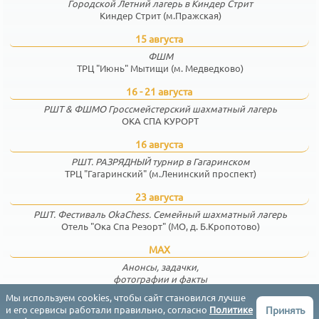
Городской Летний лагерь в Киндер Стрит
Киндер Стрит (м.Пражская)
15 августа
ФШМ
ТРЦ "Июнь" Мытищи (м. Медведково)
16 - 21 августа
РШТ & ФШМО Гроссмейстерский шахматный лагерь
ОКА СПА КУРОРТ
16 августа
РШТ. РАЗРЯДНЫЙ турнир в Гагаринском
ТРЦ "Гагаринский" (м.Ленинский проспект)
23 августа
РШТ. Фестиваль OkaChess. Семейный шахматный лагерь
Отель "Ока Спа Резорт" (МО, д. Б.Кропотово)
MAX
Анонсы, задачки,
фотографии и факты
Мы используем cookies, чтобы сайт становился лучше
Принять
и его сервисы работали правильно, согласно
Политике
Соглашение
Конфиденциальность
Контакты
English