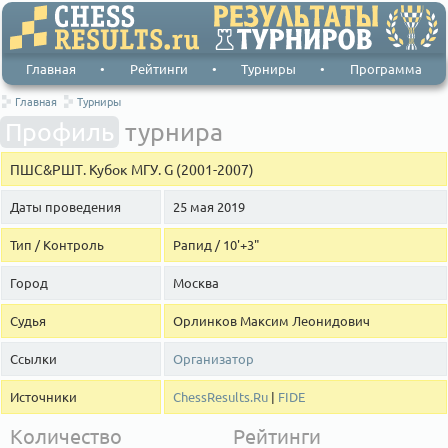
Главная
•
Рейтинги
•
Турниры
•
Программа
Главная
Турниры
Профиль
турнира
ПШС&РШТ. Кубок МГУ. G (2001-2007)
Даты проведения
25 мая 2019
Тип / Контроль
Рапид / 10'+3"
Город
Москва
Судья
Орлинков Максим Леонидович
Ссылки
Организатор
Источники
ChessResults.Ru
|
FIDE
Количество
Рейтинги