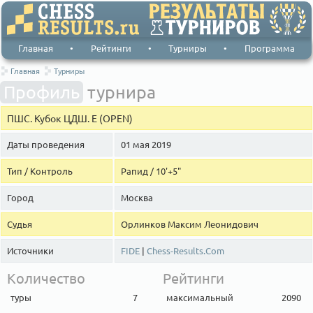
Главная
•
Рейтинги
•
Турниры
•
Программа
Главная
Турниры
Профиль
турнира
ПШС. Кубок ЦДШ. E (OPEN)
Даты проведения
01 мая 2019
Тип / Контроль
Рапид / 10'+5"
Город
Москва
Судья
Орлинков Максим Леонидович
Источники
FIDE
|
Chess-Results.Com
Количество
Рейтинги
туры
7
максимальный
2090