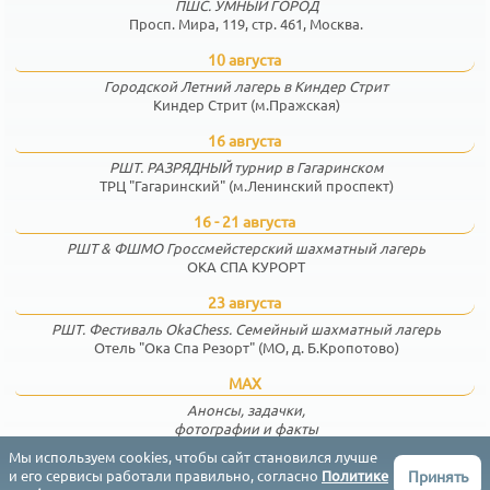
ПШС. УМНЫЙ ГОРОД
Просп. Мира, 119, стр. 461, Москва.
10 августа
Городской Летний лагерь в Киндер Стрит
Киндер Стрит (м.Пражская)
16 августа
РШТ. РАЗРЯДНЫЙ турнир в Гагаринском
ТРЦ "Гагаринский" (м.Ленинский проспект)
16 - 21 августа
РШТ & ФШМО Гроссмейстерский шахматный лагерь
ОКА СПА КУРОРТ
23 августа
РШТ. Фестиваль OkaChess. Семейный шахматный лагерь
Отель "Ока Спа Резорт" (МО, д. Б.Кропотово)
MAX
Анонсы, задачки,
фотографии и факты
Мы используем cookies, чтобы сайт становился лучше
Принять
и его сервисы работали правильно, согласно
Политике
Соглашение
Конфиденциальность
Контакты
English