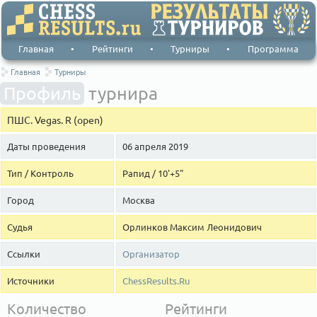
Главная
•
Рейтинги
•
Турниры
•
Программа
Главная
Турниры
Профиль
турнира
ПШС. Vegas. R (open)
Даты проведения
06 апреля 2019
Тип / Контроль
Рапид / 10'+5"
Город
Москва
Судья
Орлинков Максим Леонидович
Ссылки
Организатор
Источники
ChessResults.Ru
Количество
Рейтинги