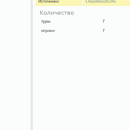
Источники
ChessResults.Ru
Количество
туры
7
игроки
7