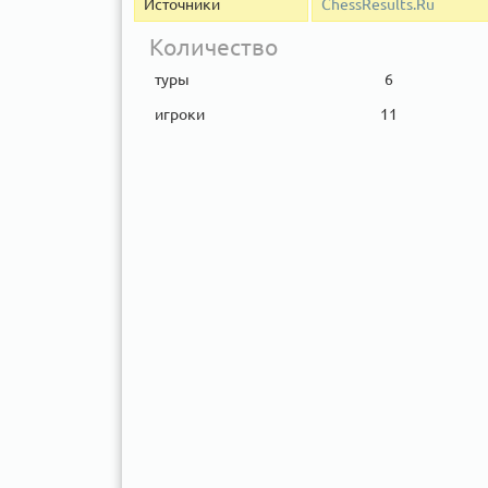
Источники
ChessResults.Ru
Количество
туры
6
игроки
11