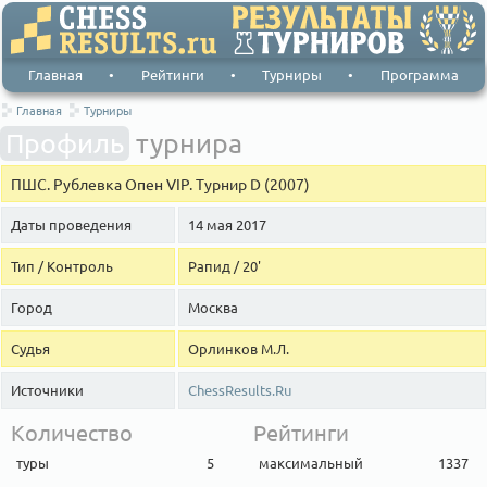
Главная
•
Рейтинги
•
Турниры
•
Программа
Главная
Турниры
Профиль
турнира
ПШС. Рублевка Опен VIP. Турнир D (2007)
Даты проведения
14 мая 2017
Тип / Контроль
Рапид / 20'
Город
Москва
Судья
Орлинков М.Л.
Источники
ChessResults.Ru
Количество
Рейтинги
туры
5
максимальный
1337