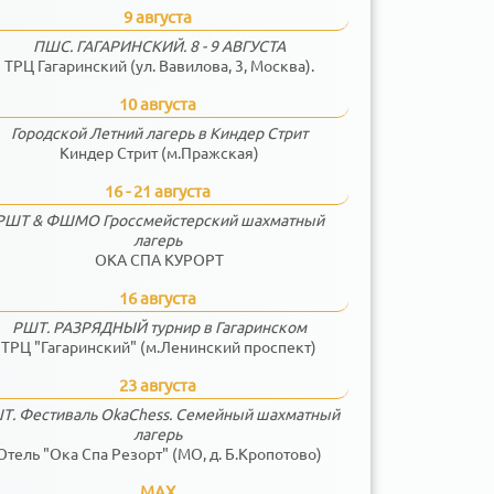
9 августа
ПШС. ГАГАРИНСКИЙ. 8 - 9 АВГУСТА
ТРЦ Гагаринский (ул. Вавилова, 3, Москва).
10 августа
Городской Летний лагерь в Киндер Стрит
Киндер Стрит (м.Пражская)
16 - 21 августа
РШТ & ФШМО Гроссмейстерский шахматный
лагерь
ОКА СПА КУРОРТ
16 августа
РШТ. РАЗРЯДНЫЙ турнир в Гагаринском
ТРЦ "Гагаринский" (м.Ленинский проспект)
23 августа
Т. Фестиваль OkaChess. Семейный шахматный
лагерь
Отель "Ока Спа Резорт" (МО, д. Б.Кропотово)
MAX