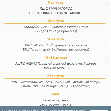
9 августа
ПШС. УМНЫЙ ГОРОД
Просп. Мира, 119, стр. 461, Москва.
10 августа
Городской Летний лагерь в Киндер Стрит
Киндер Стрит (м.Пражская)
16 августа
РШТ. РАЗРЯДНЫЙ турнир в Гагаринском
ТРЦ "Гагаринский" (м.Ленинский проспект)
16 - 21 августа
РШТ & ФШМО Гроссмейстерский шахматный лагерь
ОКА СПА КУРОРТ
23 августа
РШТ. Фестиваль OkaChess. Семейный шахматный лагерь
Отель "Ока Спа Резорт" (МО, д. Б.Кропотово)
MAX
Анонсы, задачки,
фотографии и факты
Мы используем cookies, чтобы сайт становился лучше