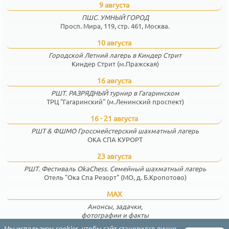
9 августа
ПШС. УМНЫЙ ГОРОД
Просп. Мира, 119, стр. 461, Москва.
10 августа
Городской Летний лагерь в Киндер Стрит
Киндер Стрит (м.Пражская)
16 августа
РШТ. РАЗРЯДНЫЙ турнир в Гагаринском
ТРЦ "Гагаринский" (м.Ленинский проспект)
16 - 21 августа
РШТ & ФШМО Гроссмейстерский шахматный лагерь
ОКА СПА КУРОРТ
23 августа
РШТ. Фестиваль OkaChess. Семейный шахматный лагерь
Отель "Ока Спа Резорт" (МО, д. Б.Кропотово)
MAX
Анонсы, задачки,
фотографии и факты
Мы используем cookies, чтобы сайт становился лучше