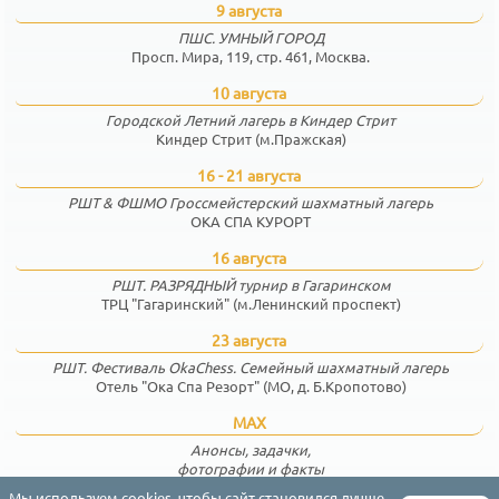
9 августа
ПШС. УМНЫЙ ГОРОД
Просп. Мира, 119, стр. 461, Москва.
10 августа
Городской Летний лагерь в Киндер Стрит
Киндер Стрит (м.Пражская)
16 - 21 августа
РШТ & ФШМО Гроссмейстерский шахматный лагерь
ОКА СПА КУРОРТ
16 августа
РШТ. РАЗРЯДНЫЙ турнир в Гагаринском
ТРЦ "Гагаринский" (м.Ленинский проспект)
23 августа
РШТ. Фестиваль OkaChess. Семейный шахматный лагерь
Отель "Ока Спа Резорт" (МО, д. Б.Кропотово)
MAX
Анонсы, задачки,
фотографии и факты
Мы используем cookies, чтобы сайт становился лучше