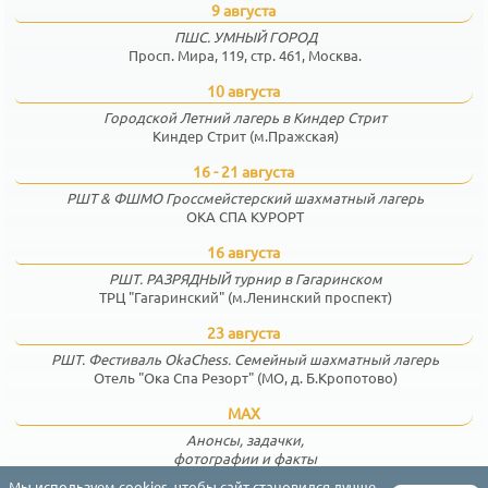
9 августа
ПШС. УМНЫЙ ГОРОД
Просп. Мира, 119, стр. 461, Москва.
10 августа
Городской Летний лагерь в Киндер Стрит
Киндер Стрит (м.Пражская)
16 - 21 августа
РШТ & ФШМО Гроссмейстерский шахматный лагерь
ОКА СПА КУРОРТ
16 августа
РШТ. РАЗРЯДНЫЙ турнир в Гагаринском
ТРЦ "Гагаринский" (м.Ленинский проспект)
23 августа
РШТ. Фестиваль OkaChess. Семейный шахматный лагерь
Отель "Ока Спа Резорт" (МО, д. Б.Кропотово)
MAX
Анонсы, задачки,
фотографии и факты
Мы используем cookies, чтобы сайт становился лучше