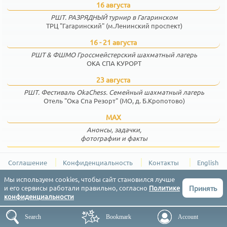
16 августа
РШТ. РАЗРЯДНЫЙ турнир в Гагаринском
ТРЦ "Гагаринский" (м.Ленинский проспект)
16 - 21 августа
РШТ & ФШМО Гроссмейстерский шахматный лагерь
ОКА СПА КУРОРТ
23 августа
РШТ. Фестиваль OkaChess. Семейный шахматный лагерь
Отель "Ока Спа Резорт" (МО, д. Б.Кропотово)
MAX
Анонсы, задачки,
фотографии и факты
Соглашение
Конфиденциальность
Контакты
English
РШТ (Результаты Шахматных Турниров) © 2015-2026
Мы используем cookies, чтобы сайт становился лучше
Принять
и его сервисы работали правильно, согласно
Политике
конфиденциальности
Search
Bookmark
Account