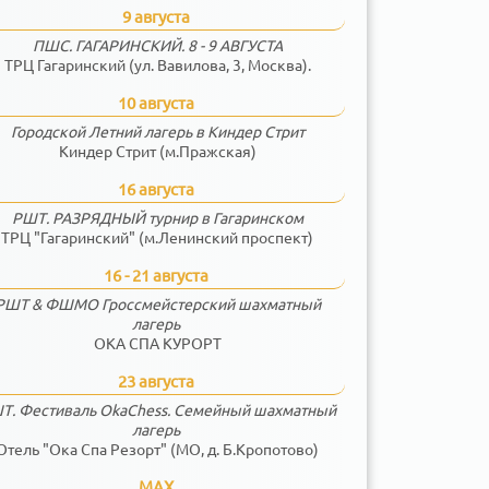
9 августа
ПШС. ГАГАРИНСКИЙ. 8 - 9 АВГУСТА
ТРЦ Гагаринский (ул. Вавилова, 3, Москва).
10 августа
Городской Летний лагерь в Киндер Стрит
Киндер Стрит (м.Пражская)
16 августа
РШТ. РАЗРЯДНЫЙ турнир в Гагаринском
ТРЦ "Гагаринский" (м.Ленинский проспект)
16 - 21 августа
РШТ & ФШМО Гроссмейстерский шахматный
лагерь
ОКА СПА КУРОРТ
23 августа
Т. Фестиваль OkaChess. Семейный шахматный
лагерь
Отель "Ока Спа Резорт" (МО, д. Б.Кропотово)
MAX