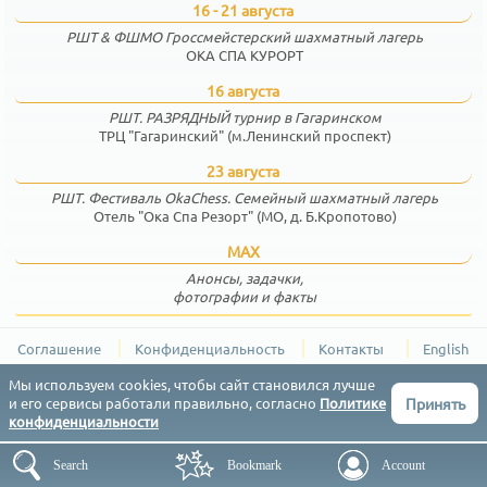
16 - 21 августа
РШТ & ФШМО Гроссмейстерский шахматный лагерь
ОКА СПА КУРОРТ
16 августа
РШТ. РАЗРЯДНЫЙ турнир в Гагаринском
ТРЦ "Гагаринский" (м.Ленинский проспект)
23 августа
РШТ. Фестиваль OkaChess. Семейный шахматный лагерь
Отель "Ока Спа Резорт" (МО, д. Б.Кропотово)
MAX
Анонсы, задачки,
фотографии и факты
Соглашение
Конфиденциальность
Контакты
English
РШТ (Результаты Шахматных Турниров) © 2015-2026
Мы используем cookies, чтобы сайт становился лучше
Принять
и его сервисы работали правильно, согласно
Политике
конфиденциальности
Search
Bookmark
Account