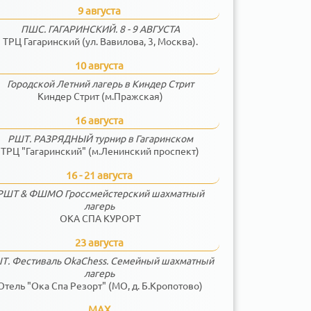
9 августа
ПШС. ГАГАРИНСКИЙ. 8 - 9 АВГУСТА
ТРЦ Гагаринский (ул. Вавилова, 3, Москва).
10 августа
Городской Летний лагерь в Киндер Стрит
Киндер Стрит (м.Пражская)
16 августа
РШТ. РАЗРЯДНЫЙ турнир в Гагаринском
ТРЦ "Гагаринский" (м.Ленинский проспект)
16 - 21 августа
РШТ & ФШМО Гроссмейстерский шахматный
лагерь
ОКА СПА КУРОРТ
23 августа
Т. Фестиваль OkaChess. Семейный шахматный
лагерь
Отель "Ока Спа Резорт" (МО, д. Б.Кропотово)
MAX