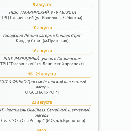
9 августа
ПШС. ГАГАРИНСКИЙ. 8 - 9 АВГУСТА
ТРЦ Гагаринский (ул. Вавилова, 3, Москва).
10 августа
Городской Летний лагерь в Киндер Стрит
Киндер Стрит (м.Пражская)
16 августа
РШТ. РАЗРЯДНЫЙ турнир в Гагаринском
ТРЦ "Гагаринский" (м.Ленинский проспект)
16 - 21 августа
РШТ & ФШМО Гроссмейстерский шахматный
лагерь
ОКА СПА КУРОРТ
23 августа
Т. Фестиваль OkaChess. Семейный шахматный
лагерь
Отель "Ока Спа Резорт" (МО, д. Б.Кропотово)
MAX