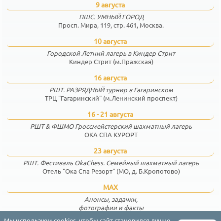
9 августа
ПШС. УМНЫЙ ГОРОД
Просп. Мира, 119, стр. 461, Москва.
10 августа
Городской Летний лагерь в Киндер Стрит
Киндер Стрит (м.Пражская)
16 августа
РШТ. РАЗРЯДНЫЙ турнир в Гагаринском
ТРЦ "Гагаринский" (м.Ленинский проспект)
16 - 21 августа
РШТ & ФШМО Гроссмейстерский шахматный лагерь
ОКА СПА КУРОРТ
23 августа
РШТ. Фестиваль OkaChess. Семейный шахматный лагерь
Отель "Ока Спа Резорт" (МО, д. Б.Кропотово)
MAX
Анонсы, задачки,
фотографии и факты
Мы используем cookies, чтобы сайт становился лучше