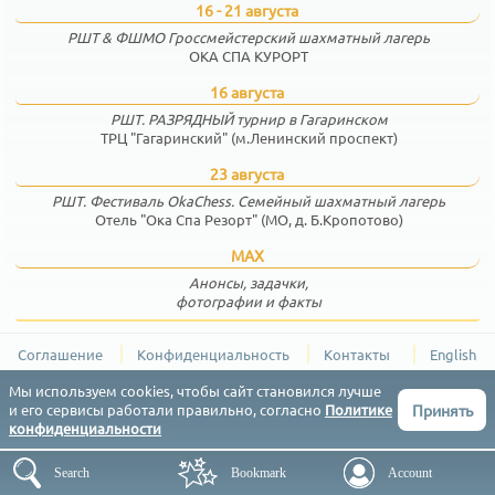
16 - 21 августа
РШТ & ФШМО Гроссмейстерский шахматный лагерь
ОКА СПА КУРОРТ
16 августа
РШТ. РАЗРЯДНЫЙ турнир в Гагаринском
ТРЦ "Гагаринский" (м.Ленинский проспект)
23 августа
РШТ. Фестиваль OkaChess. Семейный шахматный лагерь
Отель "Ока Спа Резорт" (МО, д. Б.Кропотово)
MAX
Анонсы, задачки,
фотографии и факты
Соглашение
Конфиденциальность
Контакты
English
РШТ (Результаты Шахматных Турниров) © 2015-2026
Мы используем cookies, чтобы сайт становился лучше
Принять
и его сервисы работали правильно, согласно
Политике
конфиденциальности
Search
Bookmark
Account