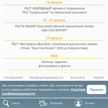
16 августа
РШТ. РАЗРЯДНЫЙ турнир в Гагаринском
ТРЦ "Гагаринский" (м.Ленинский проспект)
16 - 21 августа
РШТ & ФШМО Гроссмейстерский шахматный лагерь
ОКА СПА КУРОРТ
23 августа
РШТ. Фестиваль OkaChess. Семейный шахматный лагерь
Отель "Ока Спа Резорт" (МО, д. Б.Кропотово)
MAX
Анонсы, задачки,
фотографии и факты
Соглашение
Конфиденциальность
Контакты
English
РШТ (Результаты Шахматных Турниров) © 2015-2026
Мы используем cookies, чтобы сайт становился лучше
Принять
и его сервисы работали правильно, согласно
Политике
конфиденциальности
Search
Bookmark
Account