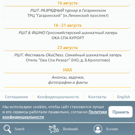
16 августа
РШТ. РАЗРЯДНЫЙ турнир в Гагаринском
ТРЦ "Гагаринский" (м.Ленинский проспект)
16 - 21 августа
РШТ & ФШМО Гроссмейстерский шахматный лагерь
ОКА СПА КУРОРТ
23 августа
РШТ. Фестиваль OkaChess. Семейный шахматный лагерь
Отель "Ока Спа Резорт" (МО, д. Б.Кропотово)
MAX
Анонсы, задачки,
фотографии и факты
Соглашение
Конфиденциальность
Контакты
English
РШТ (Результаты Шахматных Турниров) © 2015-2026
Мы используем cookies, чтобы сайт становился лучше
Принять
и его сервисы работали правильно, согласно
Политике
конфиденциальности
Search
Bookmark
Account