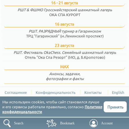
16 - 21 августа
РШТ & ФШМО Гроссмейстерский шахматный лагерь
ОКА СПА КУРОРТ
16 августа
РШТ. РАЗРЯДНЫЙ турнир в Гагаринском
ТРЦ "Гагаринский" (м.Ленинский проспект)
23 августа
РШТ. Фестиваль OkaChess. Семейный шахматный лагерь
Отель "Ока Спа Резорт" (МО, д. Б.Кропотово)
MAX
Анонсы, задачки,
фотографии и факты
Соглашение
Конфиденциальность
Контакты
English
РШТ (Результаты Шахматных Турниров) © 2015-2026
Мы используем cookies, чтобы сайт становился лучше
Принять
и его сервисы работали правильно, согласно
Политике
конфиденциальности
Search
Bookmark
Account