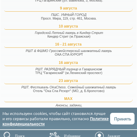
ТРЦ Гагаринский (ул. Вавилова, 3, Москва).
9 августа
ПШС. УМНЫЙ ГОРОД
Просп. Мира, 119, стр. 461, Москва.
10 августа
Городской Летний лагерь в Киндер Стрит
Киндер Стрит (м.Пражская)
16 - 21 августа
РШТ & ФШМО Гроссмейстерский шахматный лагерь
ОКА СПА КУРОРТ
16 августа
РШТ. РАЗРЯДНЫЙ турнир в Гагаринском
ТРЦ "Гагаринский" (м.Ленинский проспект)
23 августа
РШТ. Фестиваль OkaChess. Семейный шахматный лагерь
Отель "Ока Спа Резорт" (МО, д. Б.Кропотово)
MAX
Анонсы, задачки,
фотографии и факты
Мы используем cookies, чтобы сайт становился лучше
Принять
и его сервисы работали правильно, согласно
Политике
Соглашение
Конфиденциальность
Контакты
English
конфиденциальности
РШТ (Результаты Шахматных Турниров) © 2015-2026
ГРАФИКИ
ТУРНИРЫ
СОПЕРНИКИ
Поиск
Избранное
Аккаунт