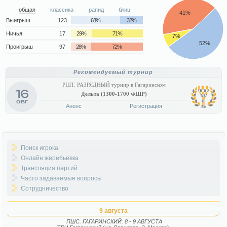
общая
классика
рапид
блиц
41%
Выигрыш
123
68%
32%
Ничья
17
29%
71%
7%
52%
Проигрыш
97
28%
72%
Рекомендуемый турнир
РШТ. РАЗРЯДНЫЙ турнир в Гагаринском
16
Дельта (1300-1700 ФШР)
авг
Анонс
Регистрация
Поиск игрока
Онлайн жеребьёвка
Трансляция партий
Часто задаваемые вопросы
Сотрудничество
9 августа
ПШС. ГАГАРИНСКИЙ. 8 - 9 АВГУСТА