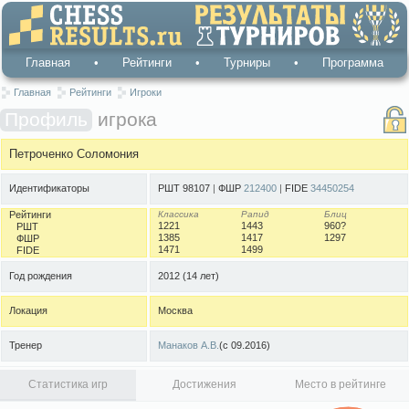
Главная
•
Рейтинги
•
Турниры
•
Программа
Главная
Рейтинги
Игроки
Профиль
игрока
Петроченко Соломония
Идентификаторы
РШТ 98107
|
ФШР
212400
|
FIDE
34450254
Рейтинги
Классика
Рапид
Блиц
1221
1443
960?
РШТ
1385
1417
1297
ФШР
1471
1499
FIDE
Год рождения
2012
(14 лет)
Локация
Москва
Тренер
Манаков А.В.
(с 09.2016)
Статистика игр
Достижения
Место в рейтинге