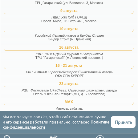
ТРЦ Гагаринский (ул. Вавилова, 3, Москва).
9 августа
ПШС. УМНЫЙ ГОРОД
Просп. Мира, 119, стр. 461, Москва.
10 августа
Городской Летний лагерь в Киндер Стрит
Киндер Стрит (м.Пражская)
16 августа
РШТ. РАЗРЯДНЫЙ турнир в Гагаринском
ТРЦ "Гагаринский" (м.Ленинский проспект)
16 - 21 августа
РШТ & ФШМО Гроссмейстерский шахматный лагерь
ОКА СПА КУРОРТ
23 августа
РШТ. Фестиваль OkaChess. Семейный шахматный лагерь
Отель "Ока Спа Резорт" (МО, д. Б.Кропотово)
MAX
Анонсы, задачки,
фотографии и факты
Мы используем cookies, чтобы сайт становился лучше
Принять
и его сервисы работали правильно, согласно
Политике
Соглашение
Конфиденциальность
Контакты
English
конфиденциальности
РШТ (Результаты Шахматных Турниров) © 2015-2026
ГРАФИКИ
ТУРНИРЫ
СОПЕРНИКИ