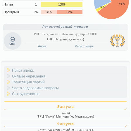
74%
Ничья
1
100%
3%
Проигрыш
26
38%
62%
Рекомендуемый турнир
РШТ. Гагаринский. Детский турнир и ОПЕН
9
ОПЕН-турнир (для всех)
авг
Анонс
Регистрация
Поиск игрока
Онлайн жеребьёвка
Трансляция партий
Часто задаваемые вопросы
Сотрудничество
8 августа
ФШМ
ТРЦ "Июнь" Мытищи (м. Медведково)
9 августа
ПШС. ГАГАРИНСКИЙ. 8 - 9 АВГУСТА