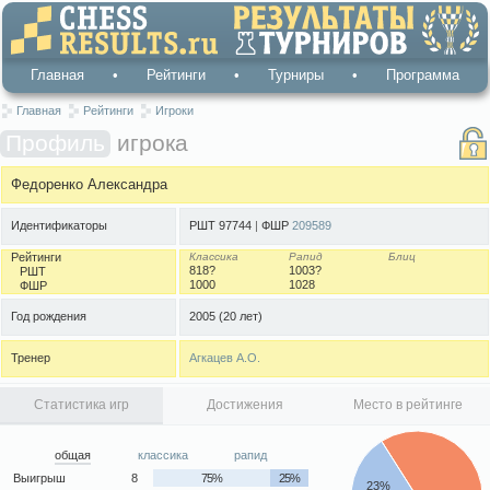
Главная
•
Рейтинги
•
Турниры
•
Программа
Главная
Рейтинги
Игроки
Профиль
игрока
Федоренко Александра
Идентификаторы
РШТ 97744
|
ФШР
209589
Рейтинги
Классика
Рапид
Блиц
818?
1003?
РШТ
1000
1028
ФШР
Год рождения
2005
(20 лет)
Тренер
Агкацев А.О.
Статистика игр
Достижения
Место в рейтинге
общая
классика
рапид
Выигрыш
8
75%
25%
23%