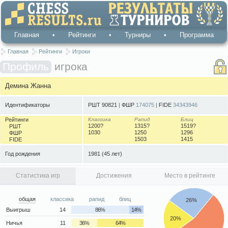
Главная
•
Рейтинги
•
Турниры
•
Программа
Главная
Рейтинги
Игроки
Профиль
игрока
Демина Жанна
Идентификаторы
РШТ 90821
|
ФШР
174075
|
FIDE
34343946
Рейтинги
Классика
Рапид
Блиц
1200?
1315?
1519?
РШТ
1030
1250
1296
ФШР
1503
1415
FIDE
Год рождения
1981
(45 лет)
Статистика игр
Достижения
Место в рейтинге
общая
классика
рапид
блиц
26%
Выигрыш
14
86%
14%
20%
Ничья
11
36%
64%