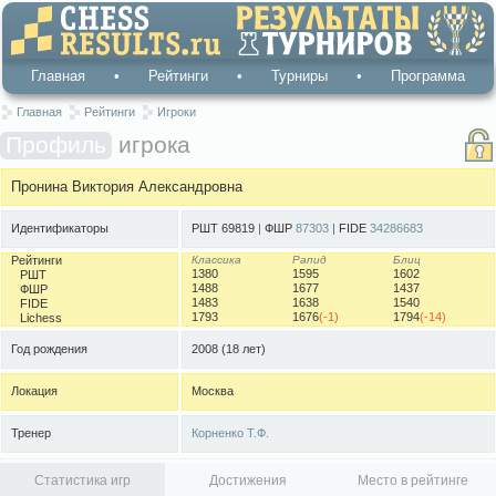
Главная
•
Рейтинги
•
Турниры
•
Программа
Главная
Рейтинги
Игроки
Профиль
игрока
Пронина Виктория Александровна
Идентификаторы
РШТ 69819
|
ФШР
87303
|
FIDE
34286683
Рейтинги
Классика
Рапид
Блиц
1380
1595
1602
РШТ
1488
1677
1437
ФШР
1483
1638
1540
FIDE
1793
1676
(-1)
1794
(-14)
Lichess
Год рождения
2008
(18 лет)
Локация
Москва
Тренер
Корненко Т.Ф.
Статистика игр
Достижения
Место в рейтинге