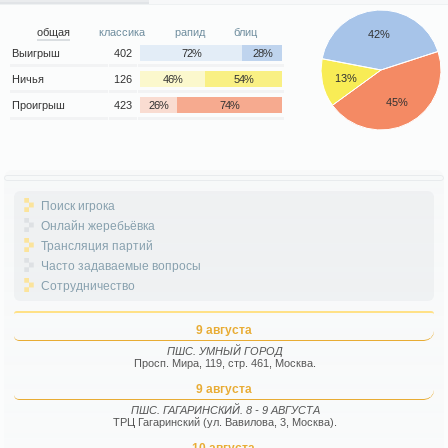
общая
классика
рапид
блиц
42%
Выигрыш
402
72%
28%
13%
Ничья
126
46%
54%
45%
Проигрыш
423
26%
74%
Поиск игрока
Онлайн жеребьёвка
Трансляция партий
Часто задаваемые вопросы
Сотрудничество
9 августа
ПШС. УМНЫЙ ГОРОД
Просп. Мира, 119, стр. 461, Москва.
9 августа
ПШС. ГАГАРИНСКИЙ. 8 - 9 АВГУСТА
ТРЦ Гагаринский (ул. Вавилова, 3, Москва).