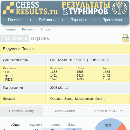
Главная
•
Рейтинги
•
Турниры
•
Программа
Главная
Рейтинги
Игроки
Профиль
игрока
Бадулина Полина
Идентификаторы
РШТ 66339
|
ФШР
38730
|
FIDE
24282251
Рейтинги
Классика
Рапид
Блиц
1383
1565
1388
РШТ
1411
1516
1442
ФШР
1570
1630
1566
FIDE
Год рождения
2005
(21 год)
Локация
Орехово-Зуево, Московская область
Статистика игр
Достижения
Место в рейтинге
общая
классика
рапид
блиц
31%