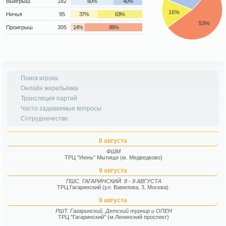
Выигрыш
182
60%
40%
16%
Ничья
95
37%
63%
53%
Проигрыш
305
14%
86%
Поиск игрока
Онлайн жеребьёвка
Трансляция партий
Часто задаваемые вопросы
Сотрудничество
8 августа
ФШМ
ТРЦ "Июнь" Мытищи (м. Медведково)
9 августа
ПШС. ГАГАРИНСКИЙ. 8 - 9 АВГУСТА
ТРЦ Гагаринский (ул. Вавилова, 3, Москва).
9 августа
РШТ. Гагаринский. Детский турнир и ОПЕН
ТРЦ "Гагаринский" (м.Ленинский проспект)