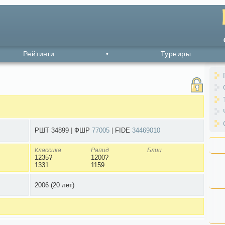
Рейтинги
•
Турниры
РШТ 34899
|
ФШР
77005
|
FIDE
34469010
Классика
Рапид
Блиц
1235?
1200?
1331
1159
2006
(20 лет)