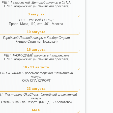
РШТ. Гагаринский. Детский турнир и ОПЕН
ТРЦ "Гагаринский" (м.Ленинский проспект)
9 августа
ПШС. УМНЫЙ ГОРОД
Просп. Мира, 119, стр. 461, Москва.
10 августа
Городской Летний лагерь в Киндер Стрит
Киндер Стрит (м.Пражская)
16 августа
РШТ. РАЗРЯДНЫЙ турнир в Гагаринском
ТРЦ "Гагаринский" (м.Ленинский проспект)
16 - 21 августа
РШТ & ФШМО Гроссмейстерский шахматный
лагерь
ОКА СПА КУРОРТ
23 августа
Т. Фестиваль OkaChess. Семейный шахматный
лагерь
Отель "Ока Спа Резорт" (МО, д. Б.Кропотово)
MAX