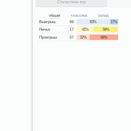
Статистика игр
общая
классика
рапид
Выигрыш
69
83%
17%
Ничья
17
41%
59%
Проигрыш
57
32%
68%