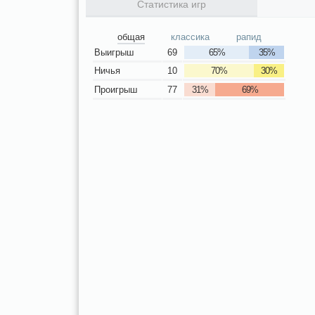
Статистика игр
общая
классика
рапид
Выигрыш
69
65%
35%
Ничья
10
70%
30%
Проигрыш
77
31%
69%