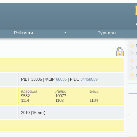
Рейтинги
•
Турниры
РШТ 33306
|
ФШР
68035
|
FIDE
34458859
Классика
Рапид
Блиц
953?
1007?
1114
1102
1184
2010
(16 лет)