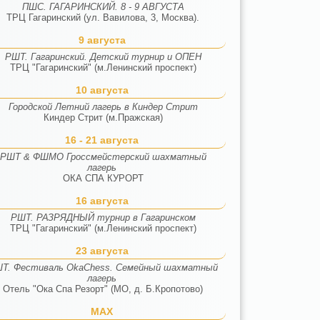
ПШС. ГАГАРИНСКИЙ. 8 - 9 АВГУСТА
ТРЦ Гагаринский (ул. Вавилова, 3, Москва).
9 августа
РШТ. Гагаринский. Детский турнир и ОПЕН
ТРЦ "Гагаринский" (м.Ленинский проспект)
10 августа
Городской Летний лагерь в Киндер Стрит
Киндер Стрит (м.Пражская)
16 - 21 августа
РШТ & ФШМО Гроссмейстерский шахматный
лагерь
ОКА СПА КУРОРТ
16 августа
РШТ. РАЗРЯДНЫЙ турнир в Гагаринском
ТРЦ "Гагаринский" (м.Ленинский проспект)
23 августа
Т. Фестиваль OkaChess. Семейный шахматный
лагерь
Отель "Ока Спа Резорт" (МО, д. Б.Кропотово)
MAX