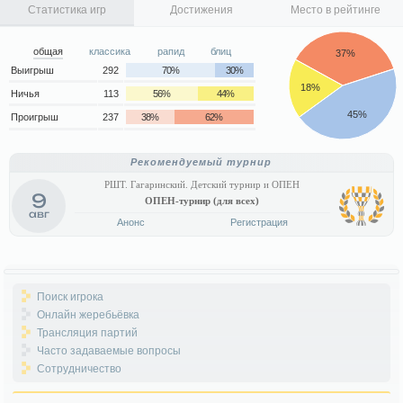
Статистика игр
Достижения
Место в рейтинге
общая
классика
рапид
блиц
37%
Выигрыш
292
70%
30%
18%
Ничья
113
56%
44%
45%
Проигрыш
237
38%
62%
Рекомендуемый турнир
РШТ. Гагаринский. Детский турнир и ОПЕН
9
ОПЕН-турнир (для всех)
авг
Анонс
Регистрация
Поиск игрока
Онлайн жеребьёвка
Трансляция партий
Часто задаваемые вопросы
Сотрудничество