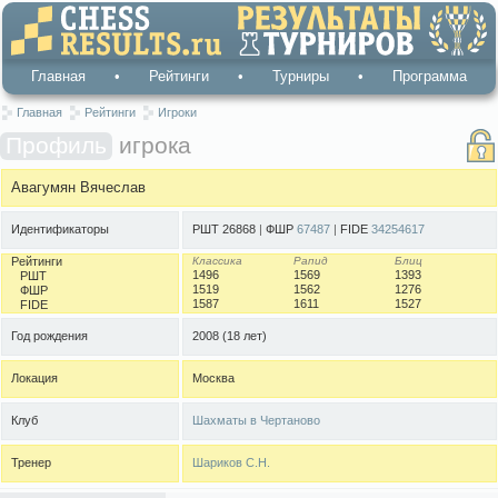
Главная
•
Рейтинги
•
Турниры
•
Программа
Главная
Рейтинги
Игроки
Профиль
игрока
Авагумян Вячеслав
Идентификаторы
РШТ 26868
|
ФШР
67487
|
FIDE
34254617
Рейтинги
Классика
Рапид
Блиц
1496
1569
1393
РШТ
1519
1562
1276
ФШР
1587
1611
1527
FIDE
Год рождения
2008
(18 лет)
Локация
Москва
Клуб
Шахматы в Чертаново
Тренер
Шариков С.Н.