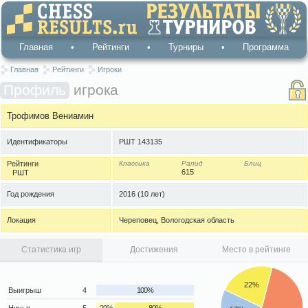
Главная
•
Рейтинги
•
Турниры
•
Программа
Главная
Рейтинги
Игроки
Профиль
игрока
Трофимов Вениамин
Идентификаторы
РШТ 143135
Рейтинги
Классика
Рапид
Блиц
615
РШТ
Год рождения
2016
(10 лет)
Локация
Череповец, Вологодская область
Статистика игр
Достижения
Место в рейтинге
22%
Выигрыш
4
100%
Ничья
5
20%
80%