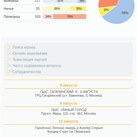
Выигрыш
177
91%
9%
Ничья
23
65%
35%
8%
58%
Проигрыш
103
24%
76%
Поиск игрока
Онлайн жеребьёвка
Трансляция партий
Часто задаваемые вопросы
Сотрудничество
9 августа
ПШС. ГАГАРИНСКИЙ. 8 - 9 АВГУСТА
ТРЦ Гагаринский (ул. Вавилова, 3, Москва).
9 августа
ПШС. УМНЫЙ ГОРОД
Просп. Мира, 119, стр. 461, Москва.
10 августа
Городской Летний лагерь в Киндер Стрит
Киндер Стрит (м.Пражская)