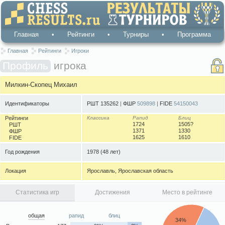
Главная
•
Рейтинги
•
Турниры
•
Программа
Главная
Рейтинги
Игроки
Профиль
игрока
Милкин-Скопец Михаил
Идентификаторы
РШТ 135262
|
ФШР
509898
|
FIDE
54150043
Рейтинги
Классика
Рапид
Блиц
1724
1505?
РШТ
1371
1330
ФШР
1625
1610
FIDE
Год рождения
1978
(48 лет)
Локация
Ярославль, Ярославская область
Статистика игр
Достижения
Место в рейтинге
общая
рапид
блиц
34%