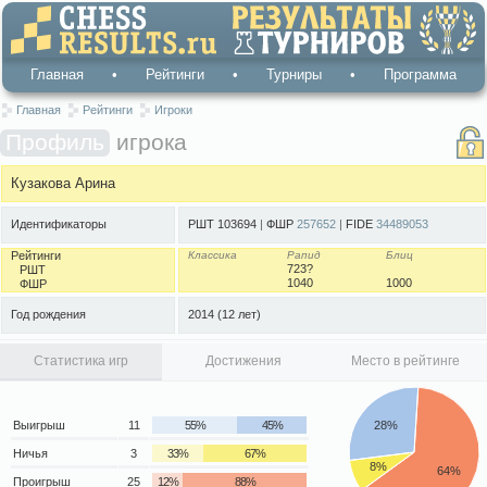
Главная
•
Рейтинги
•
Турниры
•
Программа
Главная
Рейтинги
Игроки
Профиль
игрока
Кузакова Арина
Идентификаторы
РШТ 103694
|
ФШР
257652
|
FIDE
34489053
Рейтинги
Классика
Рапид
Блиц
723?
РШТ
1040
1000
ФШР
Год рождения
2014
(12 лет)
Статистика игр
Достижения
Место в рейтинге
Выигрыш
11
55%
45%
28%
Ничья
3
33%
67%
8%
64%
Проигрыш
25
12%
88%