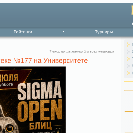
Рейтинги
•
Турниры
Турнир по шахматам для всех желающих
теке №177 на Университете