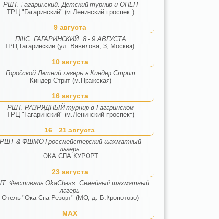
РШТ. Гагаринский. Детский турнир и ОПЕН
ТРЦ "Гагаринский" (м.Ленинский проспект)
9 августа
ПШС. ГАГАРИНСКИЙ. 8 - 9 АВГУСТА
ТРЦ Гагаринский (ул. Вавилова, 3, Москва).
10 августа
Городской Летний лагерь в Киндер Стрит
Киндер Стрит (м.Пражская)
16 августа
РШТ. РАЗРЯДНЫЙ турнир в Гагаринском
ТРЦ "Гагаринский" (м.Ленинский проспект)
16 - 21 августа
РШТ & ФШМО Гроссмейстерский шахматный
лагерь
ОКА СПА КУРОРТ
23 августа
Т. Фестиваль OkaChess. Семейный шахматный
лагерь
Отель "Ока Спа Резорт" (МО, д. Б.Кропотово)
MAX