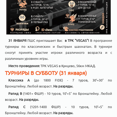
31 ЯНВАРЯ
ПШС приглашает Вас
в ТРК "VEGAS"!
В программе
турниры по классическим и быстрым шахматам. В турнире
смогут принять участие игроки различного возраста и с
различным уровнем игры.
Место проведения:
ТРК VEGAS в Кунцево, 56км МКАД.
ТУРНИРЫ В СУББОТУ (31 января)
Классика A
(до 1800 FIDE) - 7 туров, 30’+30″ по
Бронштейну. Любой возраст.
На разряды.
Рапид B
(1401+ ФШР) - 10 туров, 10’+5″ по Бронштейну. Любой
возраст.
На разряды.
Рапид C
(1201-1400 ФШР) - 10 туров, 10’+5″ по
Бронштейну. Любой возраст.
На разряды.