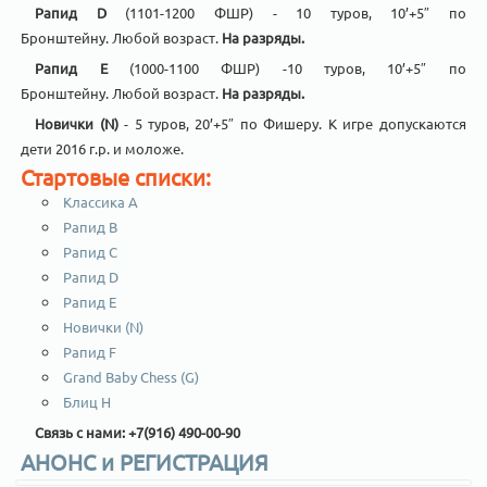
Рапид D
(1101-1200 ФШР) - 10 туров, 10’+5″ по
Бронштейну. Любой возраст.
На разряды.
Рапид E
(1000-1100 ФШР) -10 туров, 10’+5″ по
Бронштейну. Любой возраст.
На разряды.
Новички (N)
- 5 туров, 20’+5″ по Фишеру. К игре допускаются
дети 2016 г.р. и моложе.
Стартовые списки:
Классика А
Рапид В
Рапид С
Рапид D
Рапид Е
Новички (N)
Рапид F
Grand Baby Chess (G)
Блиц H
Связь с нами: +7(916) 490-00-90
АНОНС и РЕГИСТРАЦИЯ