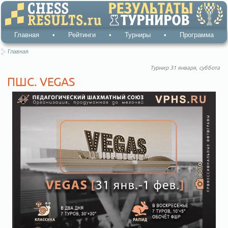
Главная
•
Рейтинги
•
Турниры
•
Программа
Главная
Турнир 31 января, суббота
ПШС. VEGAS