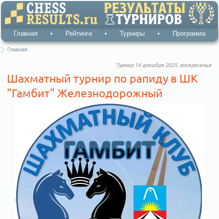
Главная
•
Рейтинги
•
Турниры
•
Программа
Главная
Турнир 14 декабря 2025, воскресенье
Шахматный турнир по рапиду в ШК
"Гамбит" Железнодорожный