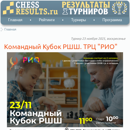
Главная
•
Рейтинги
•
Турниры
•
Программа
Главная
Турнир 23 ноября 2025, воскресенье
Командный Кубок РШШ. ТРЦ "РИО"