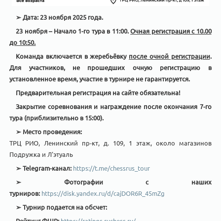
➢
Дата:
23 ноября 2025 года.
23 ноября – Начало 1-го тура в 11:00.
Очная регистрация с 10.00
до 10:50.
Команда включается в жеребьёвку
после очной регистрации
.
Для участников, не прошедших очную регистрацию в
установленное время, участие в турнире не гарантируется.
Предварительная регистрация на сайте обязательна!
Закрытие соревнования и награждение после окончания 7-го
тура (приблизительно в 15:00).
➢
Место проведения:
ТРЦ РИО, Ленинский пр-кт, д. 109, 1 этаж, около магазинов
Подружка и Л'этуаль
➢
Telegram
-канал:
https://t.me/chessrus_tour
➢
Фотографии с наших
турниров:
https://disk.yandex.ru/d/cajDOR6R_45mZg
➢
Турнир подается на обсчет:
Рейтинг ФШР:
https://ratings.ruchess.ru/