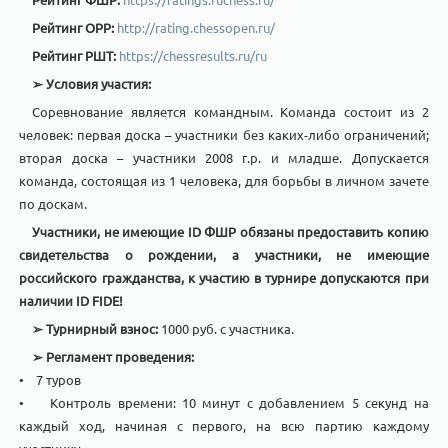
Рейтинг OРР:
http://rating.chessopen.ru/
Рейтинг РШТ:
https://chessresults.ru/ru
➢
Условия участия:
Соревнование является командным. Команда состоит из 2
человек: первая доска – участники без каких-либо ограничений;
вторая доска – участники 2008 г.р. и младше. Допускается
команда, состоящая из 1 человека, для борьбы в личном зачете
по доскам.
Участники, не имеющие
ID
ФШР обязаны предоставить копию
свидетельства о рождении, а участники, не имеющие
российского гражданства, к участию в турнире допускаются при
наличии
ID
FIDE
!
➢
Турнирный взнос:
1000 руб. с участника.
➢
Регламент проведения:
• 7 туров
• Контроль времени: 10 минут с добавлением 5 секунд на
каждый ход, начиная с первого, на всю партию каждому