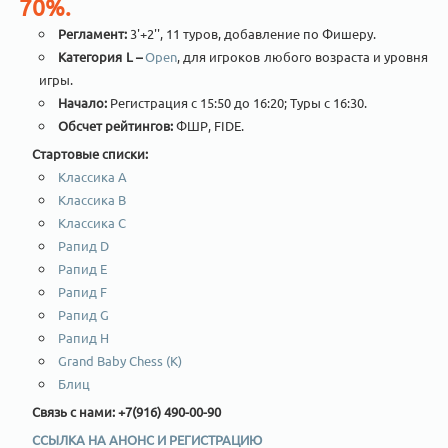
70%.
Регламент:
3'+2'', 11 туров, добавление по Фишеру.
Категория L –
Open
, для игроков любого возраста и уровня
игры.
Начало:
Регистрация с 15:50 до 16:20; Туры с 16:30.
Обсчет рейтингов:
ФШР, FIDE.
Стартовые списки:
Классика А
Классика B
Классика C
Рапид D
Рапид E
Рапид F
Рапид G
Рапид H
Grand Baby Chess (K)
Блиц
Связь с нами: +7(916) 490-00-90
ССЫЛКА НА АНОНС И РЕГИСТРАЦИЮ