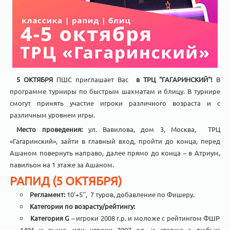
5 ОКТЯБРЯ
ПШС приглашает Вас
в ТРЦ "ГАГАРИНСКИЙ"!
В
программе турниры по быстрым шахматам и блицу. В турнире
смогут принять участие игроки различного возраста и с
различным уровнем игры.
Место проведения:
ул. Вавилова, дом 3, Москва, ТРЦ
«Гагаринский», зайти в главный вход, пройти до конца, перед
Ашаном повернуть направо, далее прямо до конца – в Атриум,
павильон на 1 этаже за Ашаном.
РАПИД (5 ОКТЯБРЯ)
Регламент:
10'+5'', 7 туров, добавление по Фишеру.
Категории по возрасту/рейтингу:
Категория G
– игроки 2008 г.р. и моложе с рейтингом ФШР
1401 и выше, или игроки 2007 г.р. и старше с любым