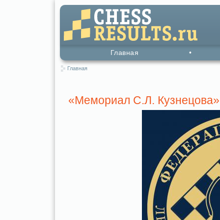
Главная
•
Главная
«Мемориал С.Л. Кузнецова»