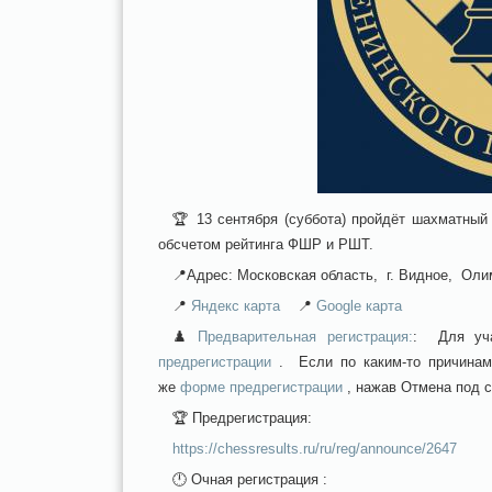
🏆 13 сентября (суббота) пройдёт шахматный
обсчетом рейтинга ФШР и РШТ.
📍Адрес: Московская область, г. Видное, Оли
📍
Яндекс карта
📍
Google карта
♟️
Предварительная регистрация:
: Для уча
предрегистрации
. Если по каким-то причинам
же
форме предрегистрации
, нажав Отмена ​​под
🏆 Предрегистрация:
https://chessresults.ru/ru/reg/announce/2647
🕛 Очная регистрация :