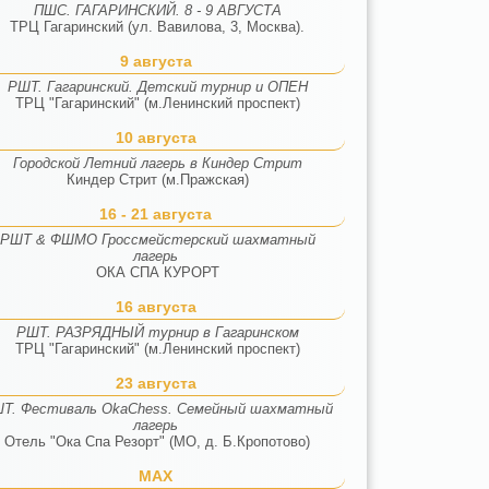
ПШС. ГАГАРИНСКИЙ. 8 - 9 АВГУСТА
ТРЦ Гагаринский (ул. Вавилова, 3, Москва).
9 августа
РШТ. Гагаринский. Детский турнир и ОПЕН
ТРЦ "Гагаринский" (м.Ленинский проспект)
10 августа
Городской Летний лагерь в Киндер Стрит
Киндер Стрит (м.Пражская)
16 - 21 августа
РШТ & ФШМО Гроссмейстерский шахматный
лагерь
ОКА СПА КУРОРТ
16 августа
РШТ. РАЗРЯДНЫЙ турнир в Гагаринском
ТРЦ "Гагаринский" (м.Ленинский проспект)
23 августа
Т. Фестиваль OkaChess. Семейный шахматный
лагерь
Отель "Ока Спа Резорт" (МО, д. Б.Кропотово)
MAX