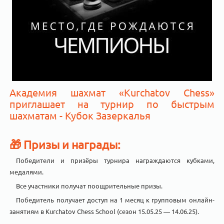
Академия шахмат «Kurchatov Chess»
приглашает на турнир по быстрым
шахматам - Кубок Зазеркалья
🎁
Призы и награды:
Победители и призёры турнира награждаются кубками,
медалями.
Все участники получат поощрительные призы.
Победитель получает доступ на 1 месяц к групповым онлайн-
занятиям в Kurchatov Chess School (сезон 15.05.25 — 14.06.25).