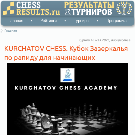
Главная
•
Рейтинги
•
Турниры
•
Программа
Главная
Турнир 18 мая 2025, воскресенье
KURCHATOV CHESS. Кубок Зазеркалья
по рапиду для начинающих