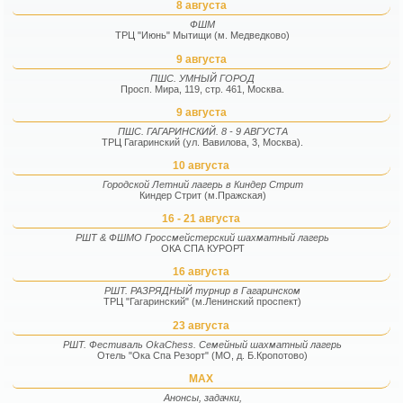
8 августа
ФШМ
ТРЦ "Июнь" Мытищи (м. Медведково)
9 августа
ПШС. УМНЫЙ ГОРОД
Просп. Мира, 119, стр. 461, Москва.
9 августа
ПШС. ГАГАРИНСКИЙ. 8 - 9 АВГУСТА
ТРЦ Гагаринский (ул. Вавилова, 3, Москва).
10 августа
Городской Летний лагерь в Киндер Стрит
Киндер Стрит (м.Пражская)
16 - 21 августа
РШТ & ФШМО Гроссмейстерский шахматный лагерь
ОКА СПА КУРОРТ
16 августа
РШТ. РАЗРЯДНЫЙ турнир в Гагаринском
ТРЦ "Гагаринский" (м.Ленинский проспект)
23 августа
РШТ. Фестиваль OkaChess. Семейный шахматный лагерь
Отель "Ока Спа Резорт" (МО, д. Б.Кропотово)
MAX
Анонсы, задачки,