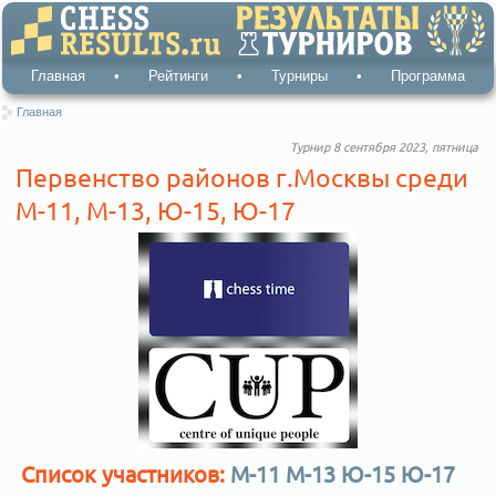
Главная
•
Рейтинги
•
Турниры
•
Программа
Главная
Турнир 8 сентября 2023, пятница
Первенство районов г.Москвы среди
М-11, М-13, Ю-15, Ю-17
Список участников:
М-11
М-13
Ю-15
Ю-17