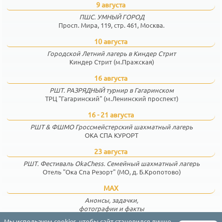
9 августа
ПШС. УМНЫЙ ГОРОД
Просп. Мира, 119, стр. 461, Москва.
10 августа
Городской Летний лагерь в Киндер Стрит
Киндер Стрит (м.Пражская)
16 августа
РШТ. РАЗРЯДНЫЙ турнир в Гагаринском
ТРЦ "Гагаринский" (м.Ленинский проспект)
16 - 21 августа
РШТ & ФШМО Гроссмейстерский шахматный лагерь
ОКА СПА КУРОРТ
23 августа
РШТ. Фестиваль OkaChess. Семейный шахматный лагерь
Отель "Ока Спа Резорт" (МО, д. Б.Кропотово)
MAX
Анонсы, задачки,
фотографии и факты
Мы используем cookies, чтобы сайт становился лучше