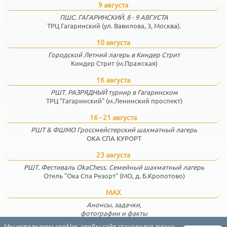
9 августа
ПШС. ГАГАРИНСКИЙ. 8 - 9 АВГУСТА
ТРЦ Гагаринский (ул. Вавилова, 3, Москва).
10 августа
Городской Летний лагерь в Киндер Стрит
Киндер Стрит (м.Пражская)
16 августа
РШТ. РАЗРЯДНЫЙ турнир в Гагаринском
ТРЦ "Гагаринский" (м.Ленинский проспект)
16 - 21 августа
РШТ & ФШМО Гроссмейстерский шахматный лагерь
ОКА СПА КУРОРТ
23 августа
РШТ. Фестиваль OkaChess. Семейный шахматный лагерь
Отель "Ока Спа Резорт" (МО, д. Б.Кропотово)
MAX
Анонсы, задачки,
фотографии и факты
Мы используем cookies, чтобы сайт становился лучше