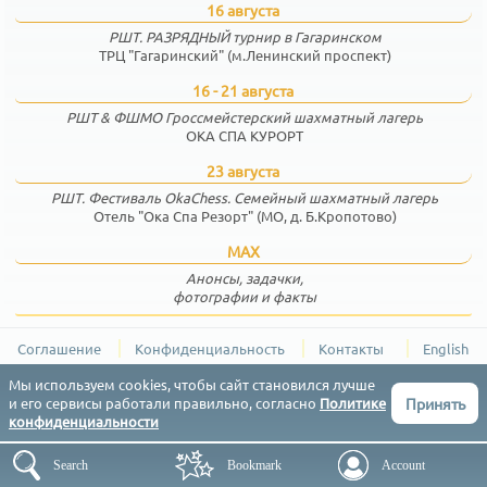
16 августа
РШТ. РАЗРЯДНЫЙ турнир в Гагаринском
ТРЦ "Гагаринский" (м.Ленинский проспект)
16 - 21 августа
РШТ & ФШМО Гроссмейстерский шахматный лагерь
ОКА СПА КУРОРТ
23 августа
РШТ. Фестиваль OkaChess. Семейный шахматный лагерь
Отель "Ока Спа Резорт" (МО, д. Б.Кропотово)
MAX
Анонсы, задачки,
фотографии и факты
Соглашение
Конфиденциальность
Контакты
English
РШТ (Результаты Шахматных Турниров) © 2015-2026
Мы используем cookies, чтобы сайт становился лучше
Принять
и его сервисы работали правильно, согласно
Политике
конфиденциальности
Search
Bookmark
Account