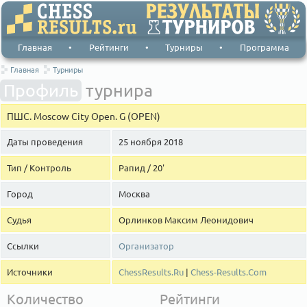
Главная
•
Рейтинги
•
Турниры
•
Программа
Главная
Турниры
Профиль
турнира
ПШС. Moscow City Open. G (OPEN)
Даты проведения
25 ноября 2018
Тип / Контроль
Рапид / 20'
Город
Москва
Судья
Орлинков Максим Леонидович
Ссылки
Организатор
Источники
ChessResults.Ru
|
Chess-Results.Com
Количество
Рейтинги